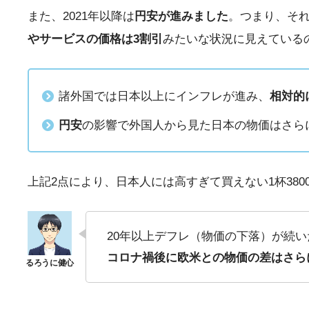
また、2021年以降は
円安が進みました
。つまり、それ
やサービスの価格は3割引
みたいな状況に見えている
諸外国では日本以上にインフレが進み、
相対的
円安
の影響で外国人から見た日本の物価はさら
上記2点により、日本人には高すぎて買えない1杯38
20年以上デフレ（物価の下落）が続
コロナ禍後に欧米との物価の差はさら