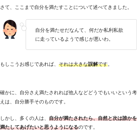
さて、ここまで自分を満たすことについて述べてきました。
自分を満たせだなんて、何だか私利私欲
に走っているようで感じが悪いわ。
もしこうお感じであれば、
それは大きな
誤解
です
。
確かに、自分さえ満たされれば他人などどうでもいいという考
えは、自分勝手そのものです。
しかし、多くの人は、
自分が満たされたら、自然と次は誰かを
満たしてあげたいと思うようになる
のです。