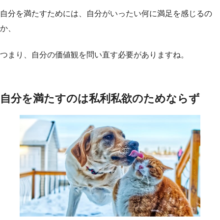
自分を満たすためには、自分がいったい何に満足を感じるの
か、
つまり、自分の価値観を問い直す必要がありますね。
自分を満たすのは私利私欲のためならず