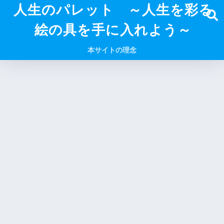
人生のパレット ～人生を彩る
絵の具を手に入れよう～
本サイトの理念