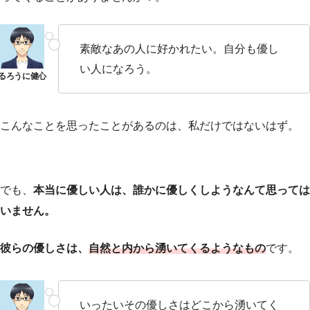
素敵なあの人に好かれたい。自分も優し
い人になろう。
こんなことを思ったことがあるのは、私だけではないはず。
でも、
本当に優しい人は、誰かに優しくしようなんて思っては
いません。
彼らの優しさは、
自然と内から湧いてくるようなもの
です。
いったいその優しさはどこから湧いてく