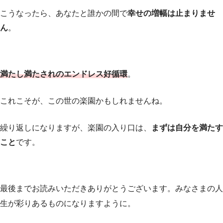
こうなったら、あなたと誰かの間で
幸せの増幅は止まりませ
ん
。
満たし満たされのエンドレス好循環
。
これこそが、この世の楽園かもしれませんね。
繰り返しになりますが、楽園の入り口は、
まずは自分を満たす
こと
です。
最後までお読みいただきありがとうございます。みなさまの人
生が彩りあるものになりますように。