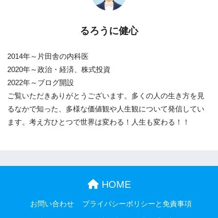
るろうに健心
2014年～片田舎の内科医
2020年～政治・経済、株式投資
2022年～ブログ開設
ご覧いただきありがとうございます。多くの人の生き方を見
るなかで知った、多様な価値観や人生観について発信してい
ます。考え方ひとつで世界は変わる！人生も変わる！！
HOME
お問い合わせ
プライバシーポリシーと免責事項