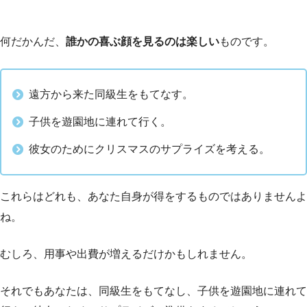
何だかんだ、
誰かの喜ぶ顔を見るのは楽しい
ものです。
遠方から来た同級生をもてなす。
子供を遊園地に連れて行く。
彼女のためにクリスマスのサプライズを考える。
これらはどれも、あなた自身が得をするものではありませんよ
ね。
むしろ、用事や出費が増えるだけかもしれません。
それでもあなたは、同級生をもてなし、子供を遊園地に連れて