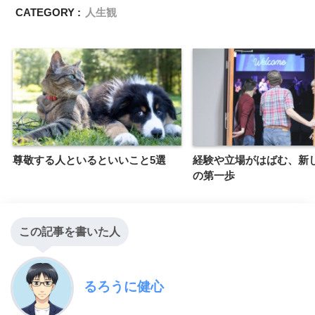
CATEGORY :
人生観
尊敬する人といるといいこと5選
経験や立場がはばむ、新
の第一歩
この記事を書いた人
るろうに健心